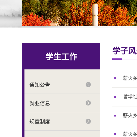
学子风
学生工作
薪火乡
通知公告
哲学社
就业信息
薪火
规章制度
薪火乡