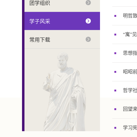
团学组织
明哲致
学子风采
“寓”
常用下载
思想指
昭昭
哲学社
回望来
学习宪