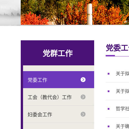
党委工
党群工作
关于
党委工作
关于
工会（教代会）工作
哲学
妇委会工作
关于确