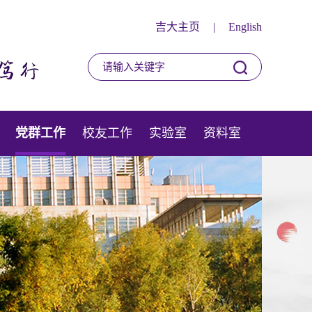
吉大主页
|
English
党群工作
校友工作
实验室
资料室