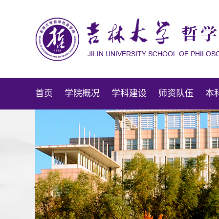
首页
学院概况
学科建设
师资队伍
本