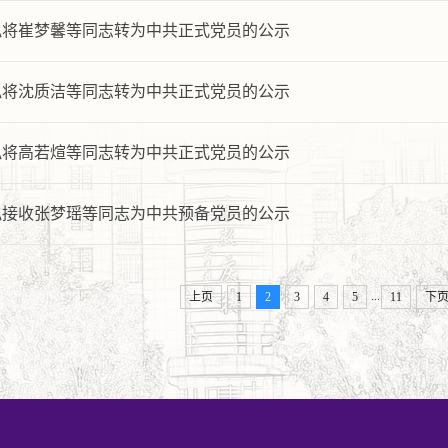
拟将崔梦馨等同志转为中共正式党员的公示
拟将沈质洁等同志转为中共正式党员的公示
拟将高若煊等同志转为中共正式党员的公示
拟接收张梦瑶等同志为中共预备党员的公示
...
上页
1
2
3
4
5
11
下