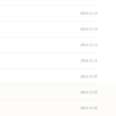
2024-12-23
2024-12-19
2024-12-12
2024-12-11
2024-12-05
2024-12-02
2024-12-02