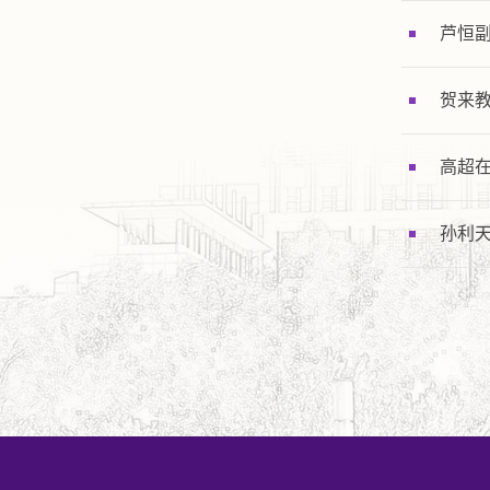
芦恒副
贺来教
高超在
孙利天