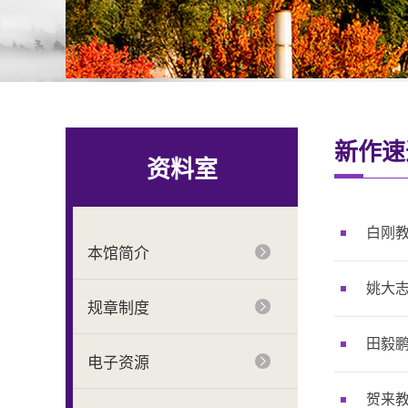
新作速
资料室
白刚教
本馆简介
姚大志
规章制度
田毅鹏
电子资源
贺来教