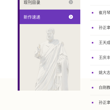
现刊目录
崔月琴
新作速递
孙正聿
王天成
王庆丰
姚大志
白刚教
孙正聿