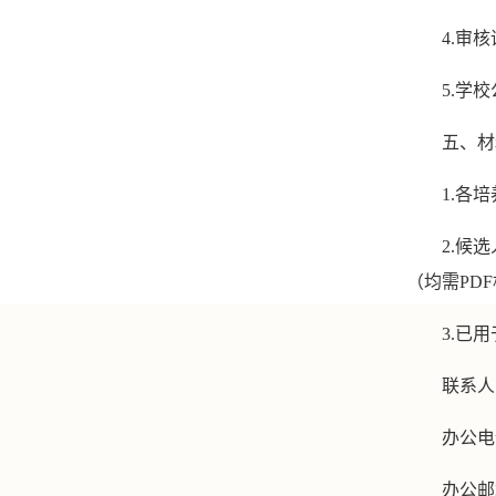
4.审
5.学
五、材
1.各
2.候
（均需PD
3.已
联系人
办公电话
办公邮箱：