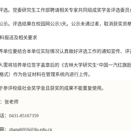
核评选。党委研究生工作部聘请相关专家共同组成奖学金评选委
校公示。评选结果在校园网公示3天。公示未通过者，取消获奖资
料报送及相关要求
培养单位要结合本单位实际情况认真做好评选工作的通知宣传、
选人需将培养单位签字盖章后的《吉林大学研究生“中国一汽红旗
F格式）作为佐证材料在管理系统内进行上传。
用于参评校级社会奖学金且获奖的成果不能重复使用。
：张老师
：0431-85167359
zhangh916@jlu.edu.cn