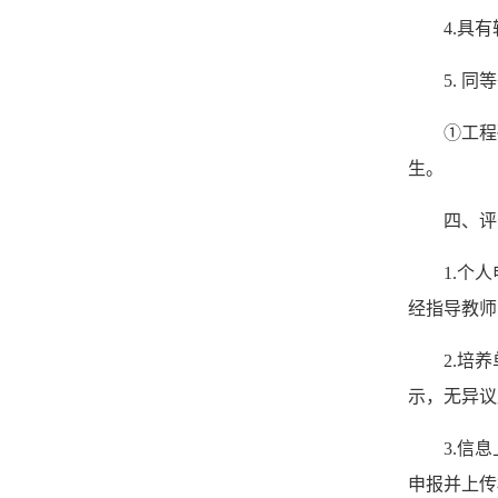
4.具
5. 
①工程
生。
四、评
1.个
经指导教师
2.培
示，无异议
3.信
申报并上传