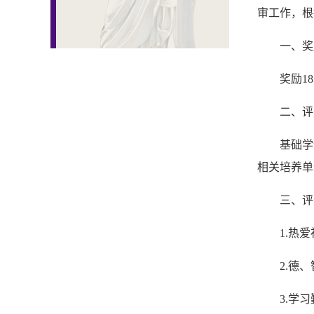
审工作，根
一、
奖励1
二、评
基础学
相关培养单
三、评
1.热
2.德
3.学