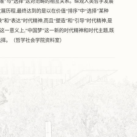
准
”
与
“
选择
”
这对范畴的相互关系。纵观人类哲学发展
发展历程
,
最终达到的是以在价值
“
排序
”
中
“
选择
”
某种
映
”
和
“
表达
”
时代精神
,
而且
“
塑造
”
和
“
引导
”
时代精神
,
是
这一意义上
,“
中国梦
”
这一新的时代精神和时代主题
,
既
选择。（哲学社会学院资料室）