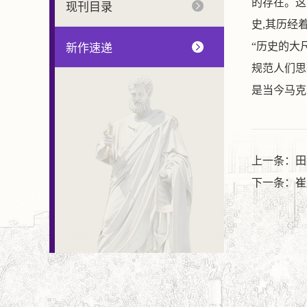
的存在。这
现刊目录
史
,
其历经
“
历史的大
新作速递
规范人们思
是当今马克
上一条：田
下一条：崔