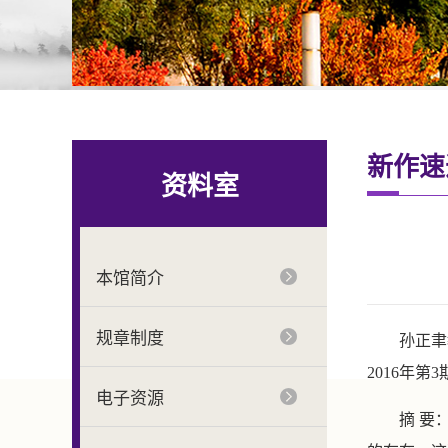
新作速
资料室
本馆简介
规章制度
孙正聿
2016
年第
3
电子资源
摘
要