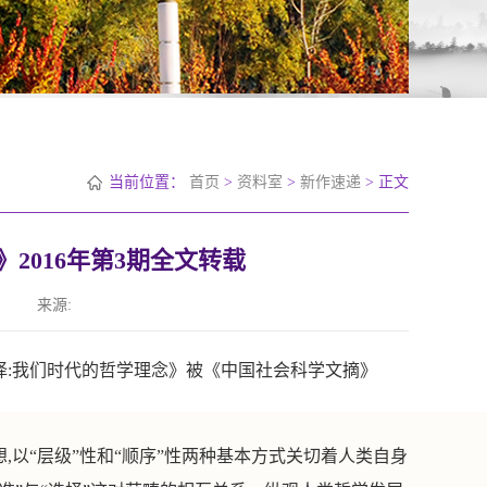
当前位置：
首页
>
资料室
>
新作速递
> 正文
2016年第3期全文转载
来源:
择
:
我们时代的哲学理念》被《中国社会科学文摘》
想
,
以
“
层级
”
性和
“
顺序
”
性两种基本方式关切着人类自身