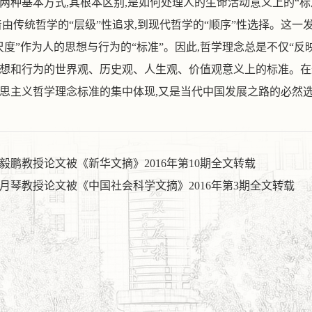
两种基本方式
,
其根本区别
,
是如何处理人的生命活动意义上的
“
标
着由传统哲学的
“
层级
”
性追求
,
到现代哲学的
“
顺序
”
性选择。这一
尺度
”
作为人的思想与行为的
“
标准
”
。因此
,
哲学理念总是不仅
“
反
想和行为的世界观、历史观、人生观、价值观意义上的标准。在
思主义哲学理念标准的集中体现
,
又是当代中国发展之路的必然
毅鹏教授论文被《新华文摘》2016年第10期全文转载
月琴教授论文被《中国社会科学文摘》2016年第3期全文转载