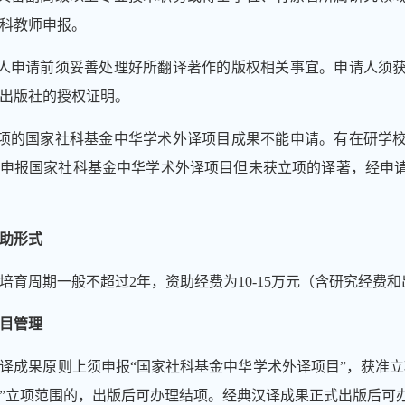
科教师申报。
人申请前须妥善处理好所翻译著作的版权相关事宜。申请人须
出版社的授权证明。
项的国家社科基金中华学术外译项目成果不能申请。
有在研学
申报国家社科基金中华学术外译项目但未获立项的
译著
，经申
助形式
培育
周期一般不超过
2
年
，
资助经费为
10-15
万元（含研究经费和
目管理
译成果
原则上须
申报
“国家社科基金中华学术外译项目”，获准
”立项范围的，出版后可办理结项。经典汉译成果正式出版后可