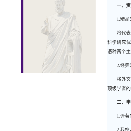
一、资
1.
精品
将代表
科学研究优
语种两个主
2.
经典
将外文
顶级学者的
二、申
1.
译著
2.
我校