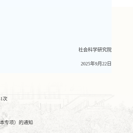
社会科学
研究院
202
5
年
9
月
22
日
61
次
卷本专项）的通知