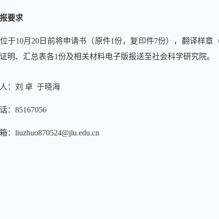
报要求
位于
10
月
20
日前将申请书（
原件
1
份，复印件
7
份）
，
翻译样章
证明、汇总
表各
1
份
及相关材料电子版
报送至
社会科学
研究院
。
人：刘
卓
于晓海
话：
85167056
箱：
liuzhuo870524@jlu.edu.cn