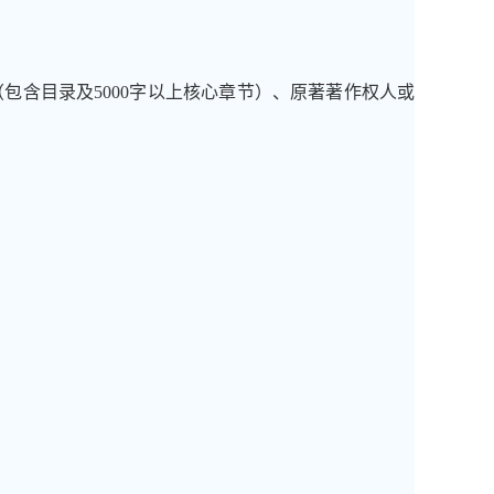
（包含目录及
5000
字以上核心章节）、原著著作权人
或