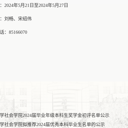
：
202
4
年
5
月
21
日至
202
4
年
5
月
27
日
：刘畅、宋绍伟
话：
85166070
学社会学院2024届毕业年级本科生奖学金初评名单公示
学社会学院拟推荐2024届优秀本科毕业生名单的公示