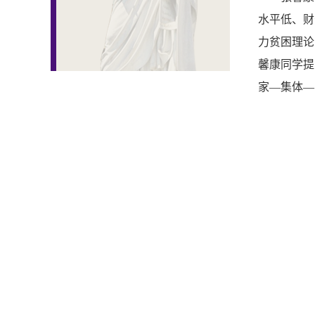
水平低、财
力贫困理论
馨康同学提
家—集体—