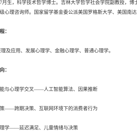
3年7月生，科学技术哲学
博士。吉林大学哲学社会学院副教授，博
级心理咨询师。国家留学基金委公派美国罗格斯大学、美国南达
程：
S原理及应用、发展心理学、
金融
心理学、普通心理学
。
向：
能与心理学交叉
——人工智能算法、因果推断
策
——跨期
决策
、互联网环境下的消费者行为
理学
——延迟满足、儿童情绪与决策