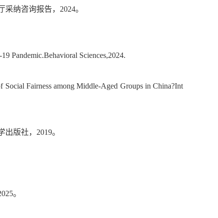
厅采纳咨询报告，
2024。
-19 Pandemic.Behavioral Sciences,2024.
 of Social Fairness among Middle-Aged Groups in China?Int
出版社，2019。
25。