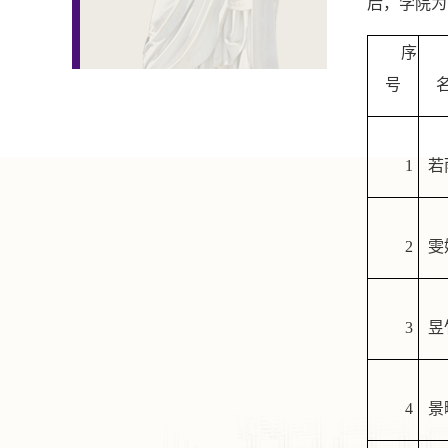
后，学院为
序
号
1
若
2
雯
3
昱
4
景