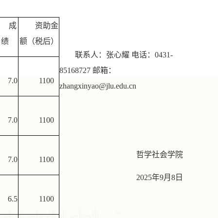
成
资助金
绩
额（税后）
联系人：张心耀
电话：
0431-
85168727
邮箱：
7.0
1100
zhangxinyao@jlu.edu.cn
7.0
1100
哲学社会学院
7.0
1100
2025
年
9
月
8
日
6.5
1100