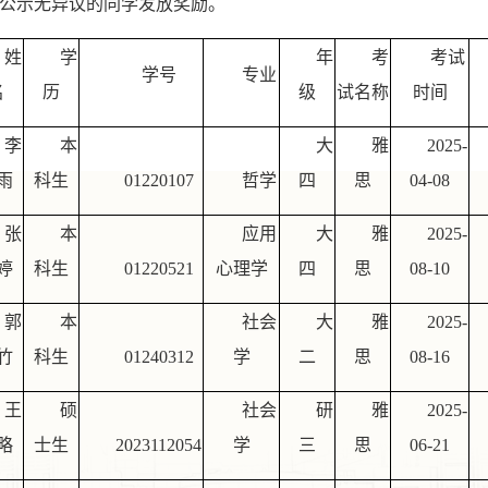
公示无异议的同学发放奖励。
姓
学
年
考
考试
学号
专业
名
历
级
试名称
时间
李
本
大
雅
2025-
雨
科生
01220107
哲学
四
思
04-08
张
本
应用
大
雅
2025-
婷
科生
01220521
心理学
四
思
08-10
郭
本
社会
大
雅
2025-
竹
科生
01240312
学
二
思
08-16
王
硕
社会
研
雅
2025-
略
士生
2023112054
学
三
思
06-21